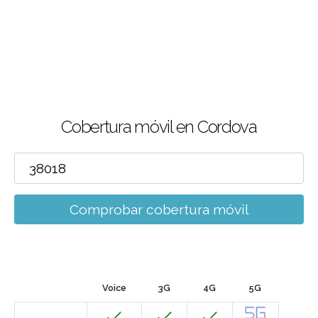
Cobertura móvil en Cordova
Comprobar cobertura móvil
Voice
3G
4G
5G