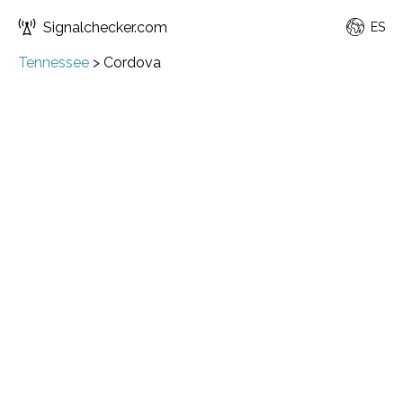
Signalchecker.com
ES
Tennessee
>
Cordova