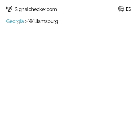
Signalchecker.com
ES
Georgia
>
Williamsburg