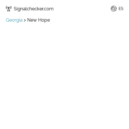
Signalchecker.com
ES
Georgia
>
New Hope