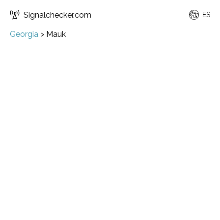
Signalchecker.com
ES
Georgia
>
Mauk