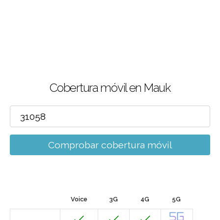
Cobertura móvil en Mauk
Comprobar cobertura móvil
Voice
3G
4G
5G