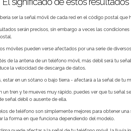
El significado de estos resultados
ería ser la señal móvil de cada red en el código postal que
ltados serán precisos, sin embargo a veces las condiciones 
ostal.
nos móviles pueden verse afectados por una serie de diversos
tés de la antena de un teléfono móvil, más débil será tu señal,
reduce la velocidad de descarga de datos.
os, estar en un sótano o bajo tierra - afectará a la señal de tu m
en un tren y te mueves muy rápido, puedes ver que tu señal se
e señal débil o ausente de ella.
os de teléfono son simplemente mejores para obtener una s
ar la forma en que funciona dependiendo del modelo.
 clima puede afectar a la señal de tu teléfono móvil, la lluvia 