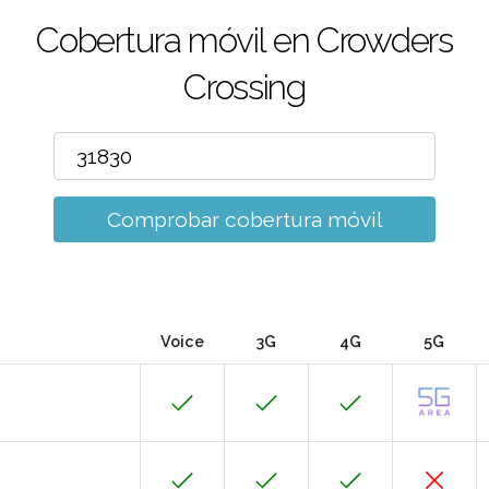
Cobertura móvil en Crowders
Crossing
Comprobar cobertura móvil
Voice
3G
4G
5G