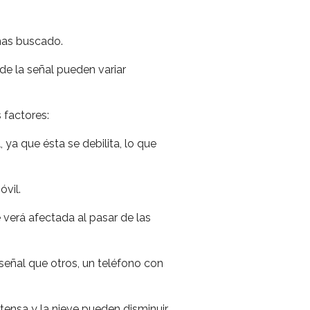
 has buscado.
de la señal pueden variar
 factores:
 ya que ésta se debilita, lo que
óvil.
 verá afectada al pasar de las
eñal que otros, un teléfono con
intensa y la nieve pueden disminuir