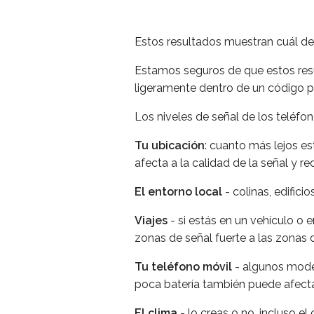
Estos resultados muestran cuál deb
Estamos seguros de que estos resu
ligeramente dentro de un código p
Los niveles de señal de los teléfo
Tu ubicación
: cuanto más lejos es
afecta a la calidad de la señal y 
El entorno local
- colinas, edifici
Viajes
- si estás en un vehículo o 
zonas de señal fuerte a las zonas d
Tu teléfono móvil
- algunos model
poca batería también puede afect
El clima
- lo creas o no, incluso el