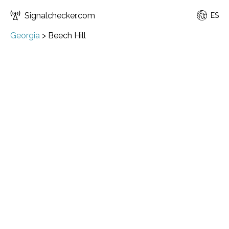
Signalchecker.com
ES
Georgia
>
Beech Hill