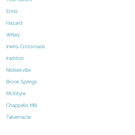
Ennis
Hazard
Wriley
Irwins Crossroads
Irwinton
Nicklesville
Brook Springs
McIntyre
Chappells Mill
Tabernacle