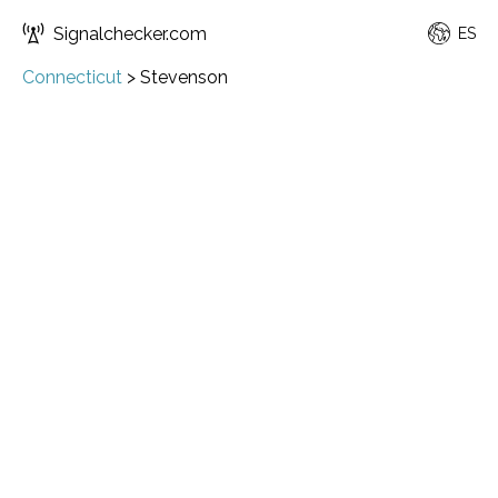
Signalchecker.com
ES
Connecticut
>
Stevenson