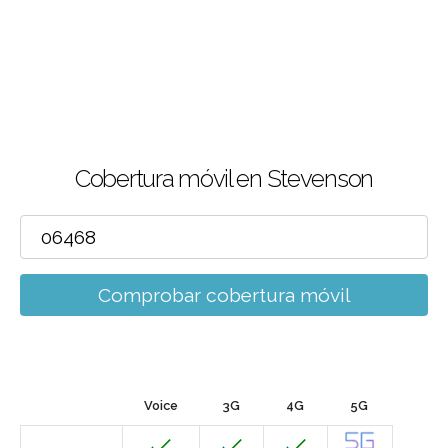
Cobertura móvil en Stevenson
Comprobar cobertura móvil
Voice
3G
4G
5G