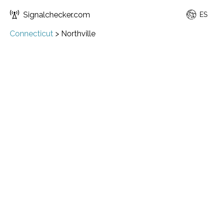
Signalchecker.com
ES
Connecticut
>
Northville