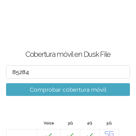
Cobertura móvil en Dusk File
Comprobar cobertura móvil
Voice
3G
4G
5G