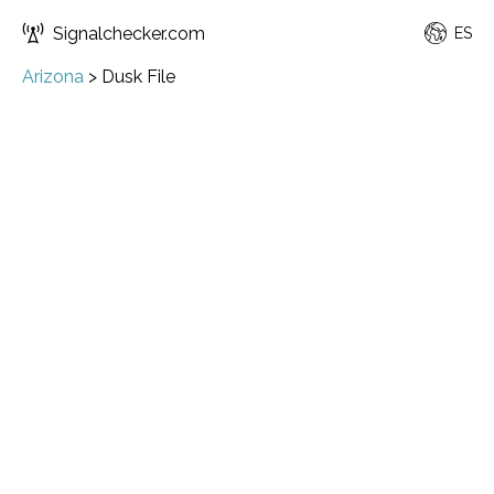
Signalchecker.com
ES
Arizona
>
Dusk File