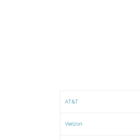
AT&T
Verizon